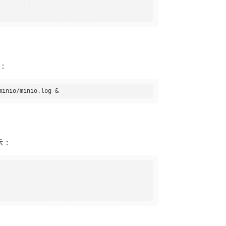
下：
所示：