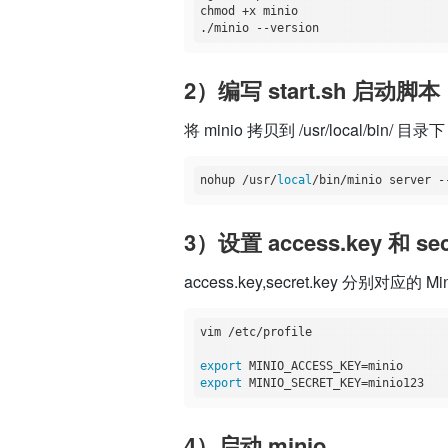
chmod +x minio

2）编写 start.sh 启动脚本
将 minio 拷贝到 /usr/local/bin
nohup /usr/
local
3）设置 access.key 和 sec
access.key,secret.key 分别
vim /etc/profile  

export
export
4）启动 minio