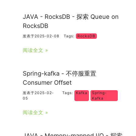
JAVA - RocksDB - 探索 Queue on
RocksDB
发表于2025-02-08
Tags:
RocksDB
阅读全文 »
Spring-kafka - 不停服重置
Consumer Offset
发表于2025-02-
Tags:
Kafka
Spring-
05
Kafka
阅读全文 »
JAVA - Memory-mapped I/O - 探索