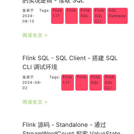
的实现逻辑 - 读取 SQL
发表于
Tags:
Flink
Flink
Flink
Flink
SQL
2024-
1.17
SQL
SQL
Gateway
08-13
CLI
阅读全文 »
Flink SQL - SQL Client - 搭建 SQL
CLI 调试环境
发表于
Tags:
Flink
Flink
Flink
Flink
2024-08-
1.17
SQL
SQL
02
CLI
阅读全文 »
Flink 源码 - Standalone - 通过
StreamWordCount 探索 ValueState