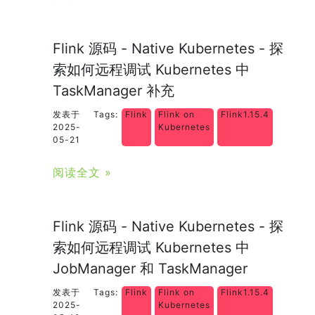
Flink 源码 - Native Kubernetes - 探
索如何远程调试 Kubernetes 中
TaskManager 补充
发表于
Tags:
Flink
Flink on
Flink1.15.4
2025-
Kubernetes
05-21
阅读全文 »
Flink 源码 - Native Kubernetes - 探
索如何远程调试 Kubernetes 中
JobManager 和 TaskManager
发表于
Tags:
Flink
Flink on
Flink1.15.4
2025-
Kubernetes