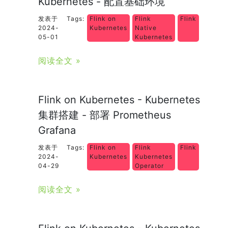
Kubernetes - 配置基础环境
发表于
Tags:
Flink on
Flink
Flink
2024-
Kubernetes
Native
05-01
Kubernetes
阅读全文 »
Flink on Kubernetes - Kubernetes
集群搭建 - 部署 Prometheus
Grafana
发表于
Tags:
Flink on
Flink
Flink
2024-
Kubernetes
Kubernetes
04-29
Operator
阅读全文 »