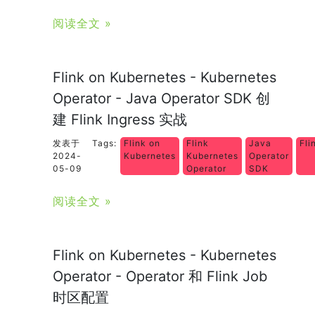
阅读全文 »
Flink on Kubernetes - Kubernetes
Operator - Java Operator SDK 创
建 Flink Ingress 实战
发表于
Tags:
Flink on
Flink
Java
Fli
2024-
Kubernetes
Kubernetes
Operator
05-09
Operator
SDK
阅读全文 »
Flink on Kubernetes - Kubernetes
Operator - Operator 和 Flink Job
时区配置