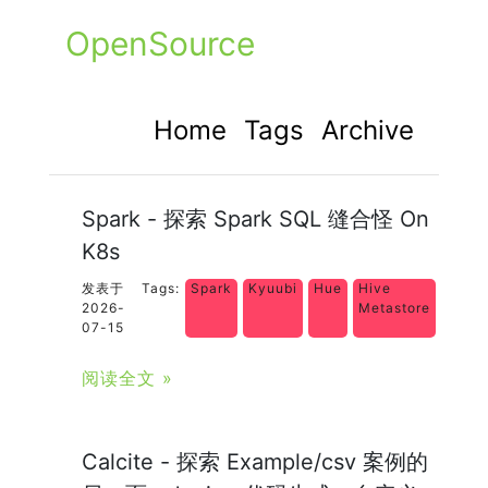
OpenSource
Home
Tags
Archive
Spark - 探索 Spark SQL 缝合怪 On
K8s
发表于
Tags:
Spark
Kyuubi
Hue
Hive
2026-
Metastore
07-15
阅读全文 »
Calcite - 探索 Example/csv 案例的