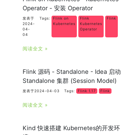
Operator - 安装 Operator
发表于
Tags:
Flink on
Flink
Flink
2024-
Kubernetes
Kubernetes
04-
Operator
04
阅读全文 »
Flink 源码 - Standalone - Idea 启动
Standalone 集群 (Session Model)
发表于2024-04-03
Tags:
Flink 1.17
Flink
阅读全文 »
Kind 快速搭建 Kubernetes的开发环