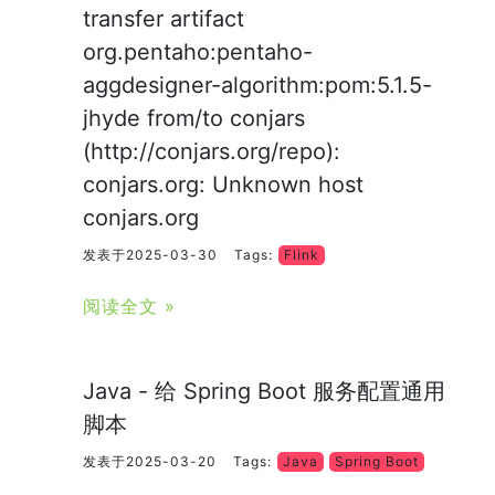
transfer artifact
org.pentaho:pentaho-
aggdesigner-algorithm:pom:5.1.5-
jhyde from/to conjars
(http://conjars.org/repo):
conjars.org: Unknown host
conjars.org
发表于2025-03-30
Tags:
Flink
阅读全文 »
Java - 给 Spring Boot 服务配置通用
脚本
发表于2025-03-20
Tags:
Java
Spring Boot