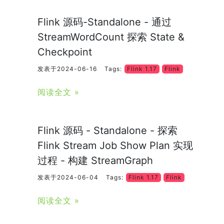
Flink 源码-Standalone - 通过
StreamWordCount 探索 State &
Checkpoint
发表于2024-06-16
Tags:
Flink 1.17
Flink
阅读全文 »
Flink 源码 - Standalone - 探索
Flink Stream Job Show Plan 实现
过程 - 构建 StreamGraph
发表于2024-06-04
Tags:
Flink 1.17
Flink
阅读全文 »