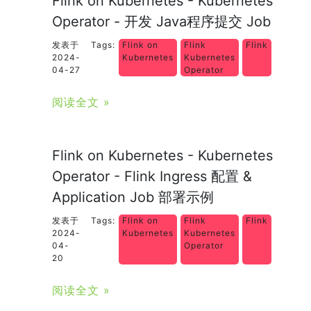
Flink on Kubernetes - Kubernetes
Operator - 开发 Java程序提交 Job
发表于
Tags:
Flink on
Flink
Flink
2024-
Kubernetes
Kubernetes
04-27
Operator
阅读全文 »
Flink on Kubernetes - Kubernetes
Operator - Flink Ingress 配置 &
Application Job 部署示例
发表于
Tags:
Flink on
Flink
Flink
2024-
Kubernetes
Kubernetes
04-
Operator
20
阅读全文 »