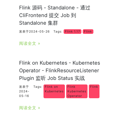
Flink 源码 - Standalone - 通过
CliFrontend 提交 Job 到
Standalone 集群
发表于2024-05-26
Tags:
Flink 1.17
Flink
阅读全文 »
Flink on Kubernetes - Kubernetes
Operator - FlinkResourceListener
Plugin 监听 Job Status 实战
发表于
Tags:
Flink on
Flink
Flink
2024-
Kubernetes
Kubernetes
05-16
Operator
阅读全文 »