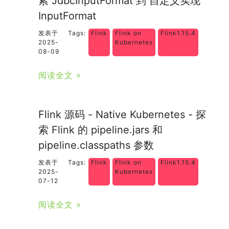
索 JdbcInputFormat 到 自定义实现
InputFormat
发表于
Tags:
Flink
Flink on
Flink1.15.4
2025-
Kubernetes
08-09
阅读全文 »
Flink 源码 - Native Kubernetes - 探
索 Flink 的 pipeline.jars 和
pipeline.classpaths 参数
发表于
Tags:
Flink
Flink on
Flink1.15.4
2025-
Kubernetes
07-12
阅读全文 »