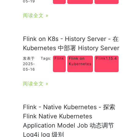
05-19
阅读全文 »
Flink on K8s - History Server - 在
Kubernetes 中部署 History Server
发表于
Tags:
Flink
Flink on
Flink1.15.4
2025-
Kubernetes
05-16
阅读全文 »
Flink - Native Kubernetes - 探索
Flink Native Kubernetes
Application Model Job 动态调节
Log4j log 级别