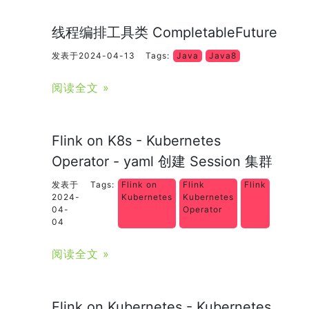
线程编排工具类 CompletableFuture
发表于2024-04-13
Tags:
Java
Java8
阅读全文 »
Flink on K8s - Kubernetes
Operator - yaml 创建 Session 集群
发表于
Tags:
Flink on
Flink
Flink
2024-
Kubernetes
Kubernetes
04-
Operator
04
阅读全文 »
Flink on Kubernetes - Kubernetes