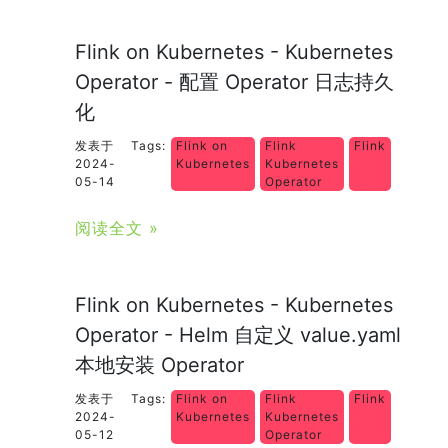
Flink on Kubernetes - Kubernetes
Operator - 配置 Operator 日志持久
化
发表于
Tags:
Flink on
Flink
Flink
2024-
Kubernetes
Kubernetes
05-14
Operator
阅读全文 »
Flink on Kubernetes - Kubernetes
Operator - Helm 自定义 value.yaml
本地安装 Operator
发表于
Tags:
Flink on
Flink
Flink
2024-
Kubernetes
Kubernetes
05-12
Operator